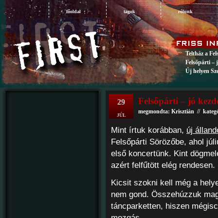
főoldal
tagok
rólunk
Teltház a Fe
Felsőpárti – 
Új helyen Sz
Felsőpárti – jó kezd
29
megmondta: Krisztián // kateg
JÚL
Mint írtuk korábban,
új állan
Felsőpárti Sörözőbe, ahol júl
első koncertünk. Kint dögmel
azért felfűtött elég rendesen.
Kicsit szokni kell még a hely
nem gond. Összehúzzuk magun
táncparketten, hiszen mégisc
mozgás…