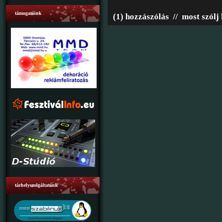
támogatóink
(1) hozzászólás
//
most szólj
tárhelyszolgáltatónk