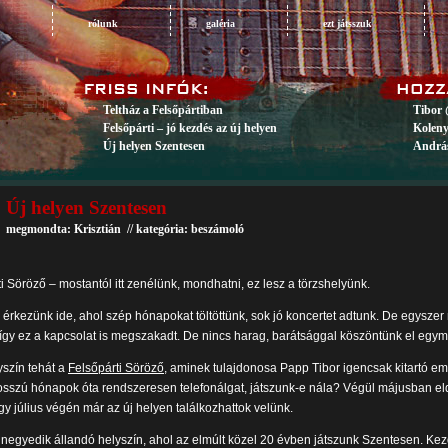
rólunk
galéria
ezt játsszuk
Teltház a Felsőpártiban
Tibor 
Felsőpárti – jó kezdés az új helyen
Koleny
Új helyen Szentesen
András
Új helyen Szentesen
megmondta: Krisztián // kategória:
beszámoló
i Söröző – mostantól itt zenélünk, mondhatni, ez lesz a törzshelyünk.
érkezünk ide, ahol szép hónapokat töltöttünk, sok jó koncertet adtunk. De egysze
 így ez a kapcsolat is megszakadt. De nincs harag, barátsággal köszöntünk el egym
yszín tehát a
Felsőpárti Söröző
, aminek tulajdonosa Papp Tibor igencsak kitartó em
osszú hónapok óta rendszeresen telefonálgat, játszunk-e nála? Végül májusban eld
így július végén már az új helyen találkozhattok velünk.
 negyedik állandó helyszín, ahol az elmúlt közel 20 évben játszunk Szentesen. Kez