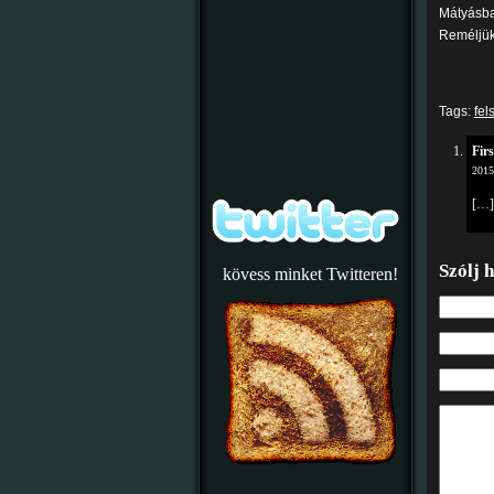
Mátyásba
Reméljük, 
Tags:
fel
Fir
2015
[…]
Szólj 
kövess minket Twitteren!