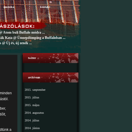
muzsika
kontakt
@ Atom buli Buffalo módra ...
ák Kata @ Ünnepdömping a Buffaloban ...
 @ Új év, új zenék ...
twitter
archívum
2015. szeptember
r minden
2015. július
ástól.
2015. május
ber,
2014. augusztus
őlt,
2014. július
2014. június
dtünk a