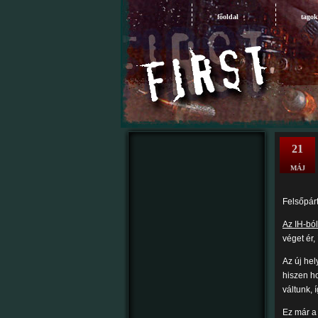
főoldal
tagok
21
MÁJ
Felsőpárt
Az IH-ból
véget ér,
Az új hel
hiszen h
váltunk, 
Ez már a