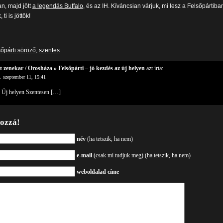
n, majd jött
a legendás Buffalo
, és az IH. Kíváncsian várjuk, mi lesz a Felsőpártiba
ti is jöttök!
sőpárti söröző
,
szentes
st zenekar / Orosháza » Felsőpárti – jó kezdés az új helyen
azt írta:
. szeptember 11, 15:41
 Új helyen Szentesen […]
hozzá!
név
(ha tetszik, ha nem)
e-mail
(csak mi tudjuk meg) (ha tetszik, ha nem)
weboldalad címe