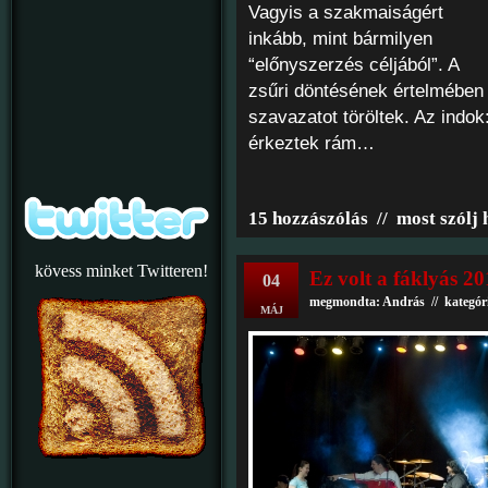
Vagyis a szakmaiságért
inkább, mint bármilyen
“előnyszerzés céljából”. A
zsűri döntésének értelmébe
szavazatot töröltek. Az indo
érkeztek rám…
15 hozzászólás
//
most szólj 
kövess minket Twitteren!
Ez volt a fáklyás 2
04
megmondta: András // kategór
MÁJ