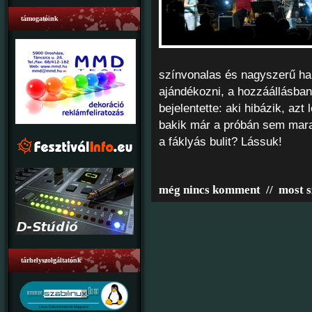
támogatóink
színvonalas és nagyszerű ha
ajándékozni, a hozzáállásban
bejelentette: aki hibázik, az
bakik már a próbán sem marad
a fáklyás bulit? Lássuk!
még nincs komment
//
most s
tárhelyszolgáltatónk