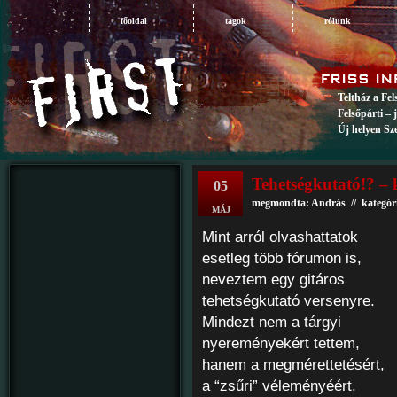
főoldal
tagok
rólunk
Teltház a Fe
Felsőpárti – 
Új helyen Sz
Tehetségkutató!? –
05
megmondta: András // kategór
MÁJ
Mint arról olvashattatok
esetleg több fórumon is,
neveztem egy gitáros
tehetségkutató versenyre.
Mindezt nem a tárgyi
nyereményekért tettem,
hanem a megmérettetésért,
a “zsűri” véleményéért.