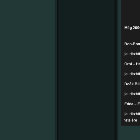
Még 2006
Bon-Bon
[audio:h
Orsi – H
[audio:h
Deák Bil
[audio:ht
Edda – É
[audio:h
tetejére