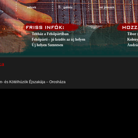
rólunk
galéria
ezt játsszuk
Teltház a Felsőpártiban
Tibor 
Felsőpárti – jó kezdés az új helyen
Koleny
Új helyen Szentesen
András
ka
ion- és Kötélhúzók Éjszakája – Orosháza