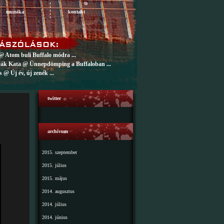
muzsika
kontakt
@ Atom buli Buffalo módra ...
ák Kata @ Ünnepdömping a Buffaloban ...
 @ Új év, új zenék ...
twitter
archívum
2015. szeptember
2015. július
2015. május
2014. augusztus
2014. július
2014. június