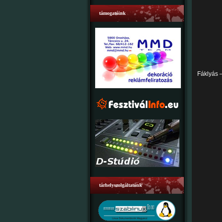
támogatóink
Fáklyás –
tárhelyszolgáltatónk