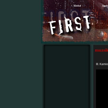
főoldal
tagok
muzsi
III. Kam