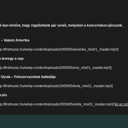
-ban történt, hogy rögzítettünk pár zenét, melyeket a koncerteken játszunk.
 – Valami Amerika
ttp://firstmusic.hu/w/wp-content/uploads/2009/05/amerika_mix01_master.mp3]
a lemegy a nap
ttp://firstmusic.hu/w/wp-content/uploads/2009/05/orsi_mix01_master.mp3]
l Gyula – Felszarvazottak balladája
tp://firstmusic.hu/w/wp-content/uploads/2009/05/torta_mix01_master.mp3]
rzés
ttp://firstmusic.hu/w/wp-content/uploads/2009/05/edda_mix01_master.mp3]
fel az ol