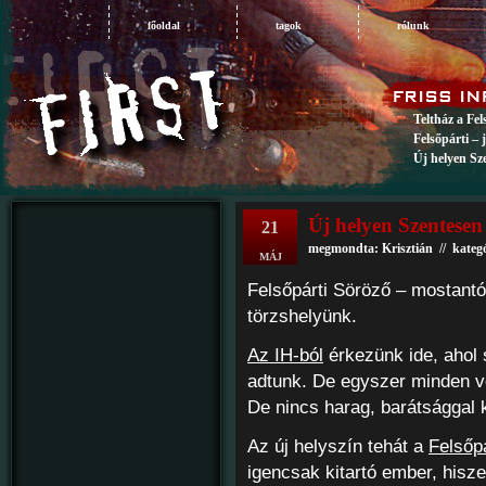
főoldal
tagok
rólunk
Teltház a Fe
Felsőpárti – 
Új helyen Sz
Új helyen Szentesen
21
megmondta: Krisztián // kateg
MÁJ
Felsőpárti Söröző – mostantól
törzshelyünk.
Az IH-ból
érkezünk ide, ahol 
adtunk. De egyszer minden vé
De nincs harag, barátsággal 
Az új helyszín tehát a
Felsőp
igencsak kitartó ember, his