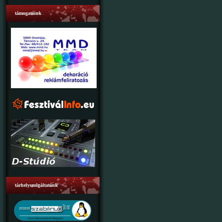
támogatóink
tárhelyszolgáltatónk