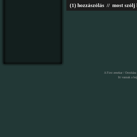
(1) hozzászólás
//
most szólj
A First zenekar / Orosháza
Itt vannak a
be