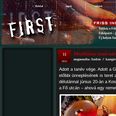
főoldal
tagok
rólunk
Teltház a Fe
Felsőpárti – 
Új helyen Sz
Mezítlábas tanévzáró
11
megmondta: András // kategór
AUG
Adott a tanév vége. Adott a G
előbbi ünneplésének is teret 
délutánnal június 20-án a Ko
a Fő utcán – ahová egy remek 