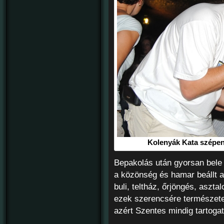
Kolenyák Kata szépen 
Bepakolás után gyorsan bele 
a közönség és hamar beállt a
buli, teltház, őrjöngés, aszt
ezek szerencsére természet
azért Szentes mindig tartog