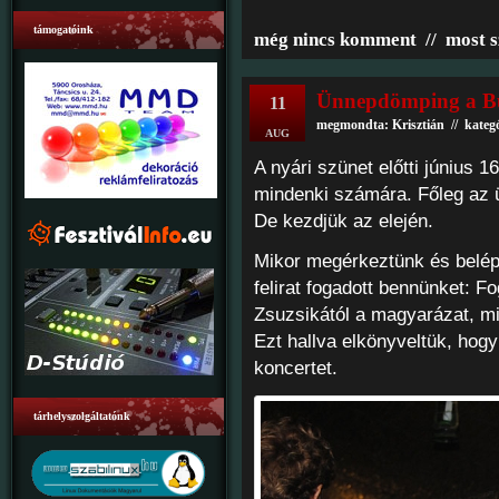
támogatóink
még nincs komment
//
most s
Ünnepdömping a B
11
megmondta: Krisztián // kateg
AUG
A nyári szünet előtti június 
mindenki számára. Főleg az 
De kezdjük az elején.
Mikor megérkeztünk és belépt
felirat fogadott bennünket: Fo
Zsuzsikától a magyarázat, mis
Ezt hallva elkönyveltük, hog
koncertet.
tárhelyszolgáltatónk