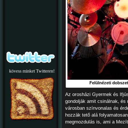
kövess minket Twitteren!
Felülnézeti dobszet
Az orosházi Gyermek és Ifjú
gondolják amit csinálnak, és
városban színvonalas és érd
hozzák tető alá folyamatosan.
megmozdulás is, ami a Mezítl