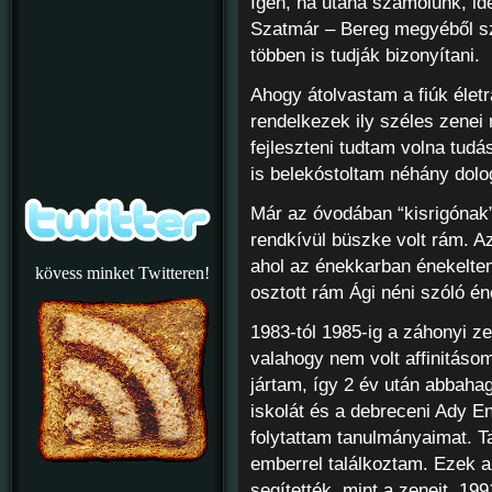
Igen, ha utána számolunk, id
Szatmár – Bereg megyéből sz
többen is tudják bizonyítani.
Ahogy átolvastam a fiúk élet
rendelkezek ily széles zenei
fejleszteni tudtam volna tud
is belekóstoltam néhány do
Már az óvodában “kisrigónak
rendkívül büszke volt rám. A
ahol az énekkarban énekelte
kövess minket Twitteren!
osztott rám Ági néni szóló én
1983-tól 1985-ig a záhonyi z
valahogy nem volt affinitáso
jártam, így 2 év után abbaha
iskolát és a debreceni Ady 
folytattam tanulmányaimat. T
emberrel találkoztam. Ezek a
segítették, mint a zeneit. 19