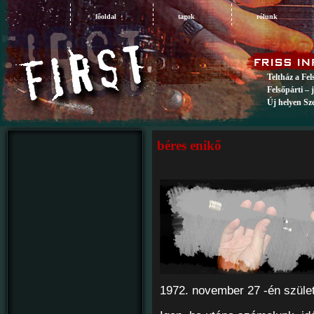
főoldal
tagok
rólunk
Teltház a Fe
Felsőpárti – 
Új helyen Sz
béres enikő
1972. november 27 -én szüle