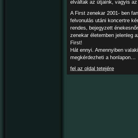
elváltak az útjaink, vagyis a
A First zenekar 2001- ben fa
felvonulás utáni koncertre ké
rendes, bejegyzett énekesnőn
zenekar életemben jelenleg az
First!
Hát ennyi. Amennyiben valaki
megkérdezheti a honlapon…
fel az oldal tetejére