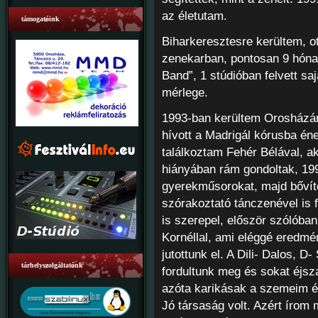
az életutam.
támogatóink
Biharkeresztesre kerültem, o
zenekarban, pontosan 9 hónap
Band”, 1 stúdióban felvett s
mérlege.
1993-ban kerültem Orosházára
hívott a Madrigál kórusba ének
találkoztam Fehér Bélával, ak
hiányában rám gondoltak, 199
gyerekműsorokat, majd bővíte
szórakoztató tánczenével is f
is szerepel, először szólóban
Kornéllal, ami eléggé eredmé
jutottunk el. A Dili- Dalos, 
tárhelyszolgáltatónk
fordultunk meg és sokat éjs
azóta karikásak a szemeim é
Jó társaság volt. Azért írom