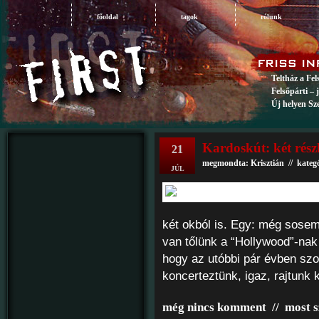
főoldal
tagok
rólunk
Teltház a Fe
Felsőpárti – 
Új helyen Sz
Kardoskút: két rész
21
megmondta: Krisztián // kateg
JÚL
két okból is. Egy: még sosem 
van tőlünk a “Hollywood”-nak 
hogy az utóbbi pár évben szo
koncerteztünk, igaz, rajtunk k
még nincs komment
//
most s