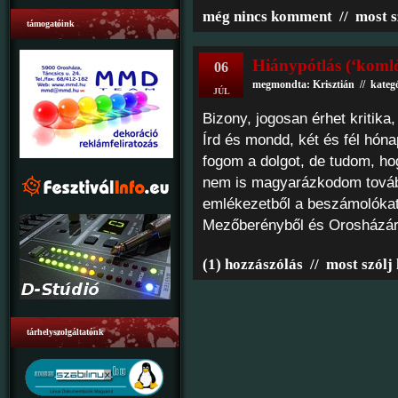
még nincs komment
//
most s
támogatóink
Hiánypótlás (‘komló
06
megmondta: Krisztián // kateg
JÚL
Bizony, jogosan érhet kritika,
Írd és mondd, két és fél hóna
fogom a dolgot, de tudom, ho
nem is magyarázkodom továb
emlékezetből a beszámolókat
Mezőberényből és Orosházár
(1) hozzászólás
//
most szólj
tárhelyszolgáltatónk