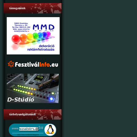
támogatóink
tárhelyszolgáltatónk