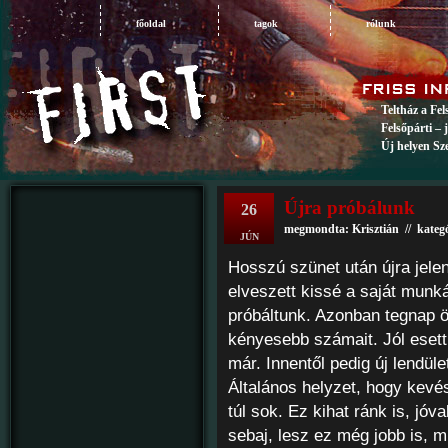
főoldal
tagok
rólunk
Teltház a Fe
Felsőpárti – 
Új helyen Sz
Újra próbálunk
26
megmondta: Krisztián // kateg
JÚN
Hosszú szünet után újra jele
elveszett kissé a saját munk
próbáltunk. Azonban tegnap ö
kényesebb számait. Jól esett
már. Innentől pedig új lendü
Általános helyzet, hogy kevé
túl sok. Ez kihat ránk is, jó
sebaj, lesz ez még jobb is, 