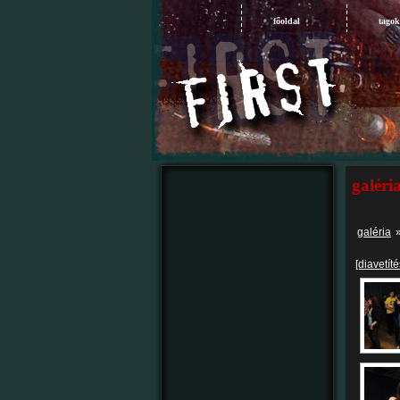
főoldal
tagok
galéri
galéria
[diavetíté