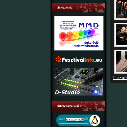
támogatóink
fel az old
tárhelyszolgáltatónk