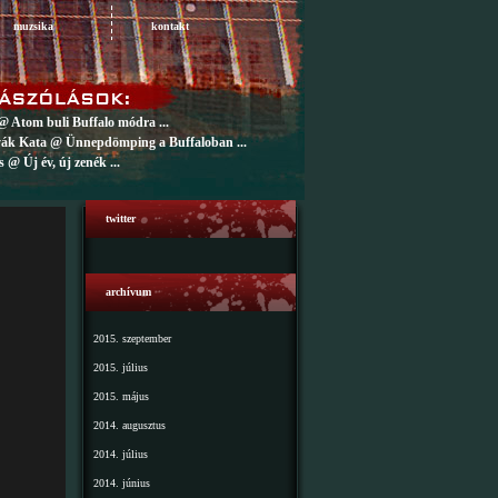
muzsika
kontakt
@ Atom buli Buffalo módra ...
ák Kata @ Ünnepdömping a Buffaloban ...
 @ Új év, új zenék ...
twitter
archívum
2015. szeptember
2015. július
2015. május
2014. augusztus
2014. július
2014. június