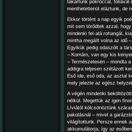
takartunk pokróccal, fóliával
menthetetlenül eláztunk, de
Ekkor történt a nap egyik poén
mit sem törődtek azzal, hogy 
mindenki fel-alá rohangál, ki
mintha megállt volna az idő –
Egyikük pedig odaszólt a tá
– Komám, van egy kis kenye
– Természetesen – mondta a j
addigra teljesen szétázott ke
Eső ide, eső oda, az asztal k
mely jelezte az egész helyze
A végén mindenki beköltözött
nélkül. Megettük az igen fino
Líviától kölcsönöztünk száraz
pakolásnál – mivel a garázsba
világítottunk. Persze ennek a
akkumulátorja, így az esőben 