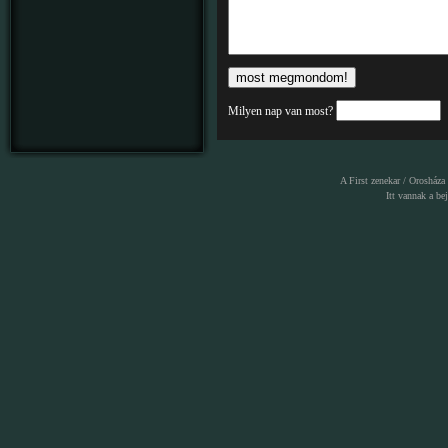
Milyen nap van most?
A First zenekar / Orosháza
Itt vannak a
be