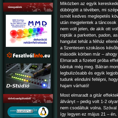
Miközben az egyik kereskede
támogatóink
dübörgött a tévében, mi szép
ismét kedves meglepetés köv
után megjelentek a táncosok 
nem volt jelen, de akik ott vol
ropták a parketten, padon, as
hangulat tehát a félház ellen
a Szentesen szokásos későbbi
második körben már – ahogy s
Elmaradt a fizetett próba ef
bántuk még meg. Bátran mon
legbulizósabb és egyik legjo
tudunk elindulni fellépni, hog
hajam várható!
Most elmaradt a gitár effekte
tárhelyszolgáltatónk
állványt – pedig volt 1-2 oly
nem csodáltuk volna. Szóval
így legyen ez május 21 – én, 