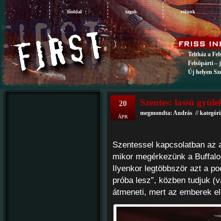
főoldal
tagok
rólunk
Teltház a Fe
Felsőpárti – 
Új helyen Sz
Szentes: lassú gyüle
20
megmondta: András // kategór
ÁPR
Szentessel kapcsolatban az a
mikor megérkezünk a Buffalob
Ilyenkor legtöbbször azt a po
próba lesz”, közben tudjuk (
átmeneti, mert az emberek e