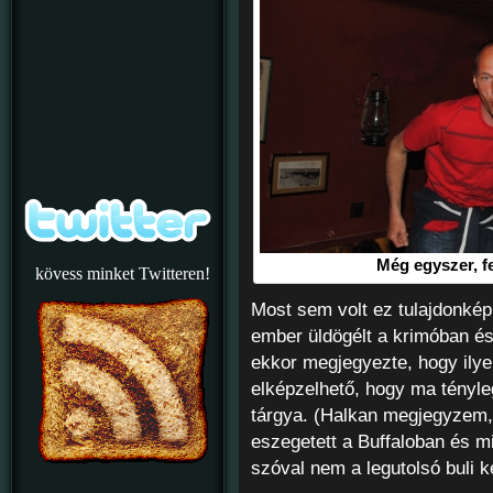
Még egyszer, fen
kövess minket Twitteren!
Most sem volt ez tulajdonké
ember üldögélt a krimóban és 
ekkor megjegyezte, hogy ily
elképzelhető, hogy ma tényle
tárgya. (Halkan megjegyzem,
eszegetett a Buffaloban és mi
szóval nem a legutolsó buli 