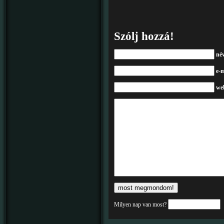
Szólj hozzá!
né
e-m
we
Milyen nap van most?