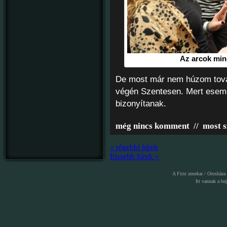
Az arcok mind
De most már nem húzom tovább
végén Szentesen. Mert esemén
bizonyítanak.
még nincs komment
//
most s
« régebbi hírek
frissebb hírek »
A First zenekar / Orosháza
Itt vannak a
be