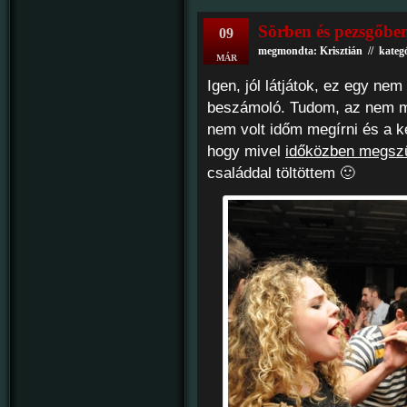
Sörben és pezsgőben
09
megmondta: Krisztián // kateg
MÁR
Igen, jól látjátok, ez egy ne
beszámoló. Tudom, az nem m
nem volt időm megírni és a ké
hogy mivel
időközben megszü
családdal töltöttem 🙂