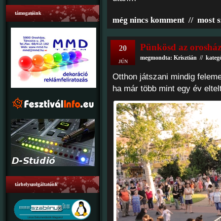
támogatóink
még nincs komment
//
most s
Pünkösd az orosházi
20
megmondta: Krisztián // kateg
JÚN
Otthon játszani mindig feleme
ha már több mint egy év eltel
tárhelyszolgáltatónk