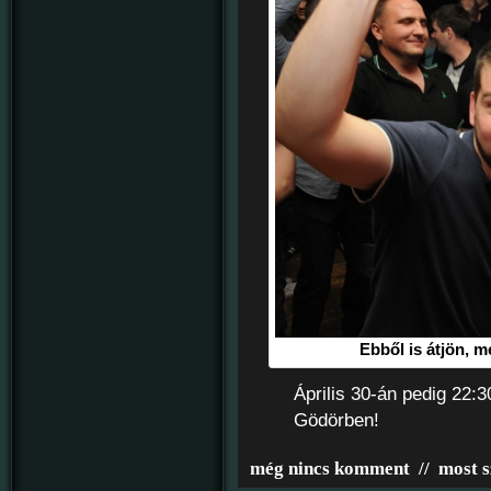
Ebből is átjön, me
Április 30-án pedig 22:3
Gödörben!
még nincs komment
//
most s