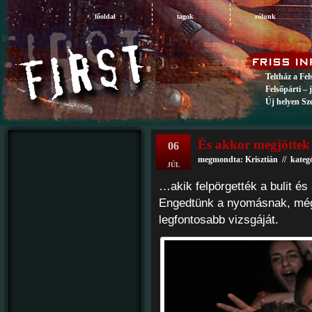
főoldal
tagok
rólunk
Teltház a Fe
Felsőpárti – 
Új helyen Sz
És akkor megjöttek
06
megmondta: Krisztián // kateg
JÚL
…akik felpörgették a bulit és
Engedtünk a nyomásnak, mégis
legfontosabb vizsgáját.