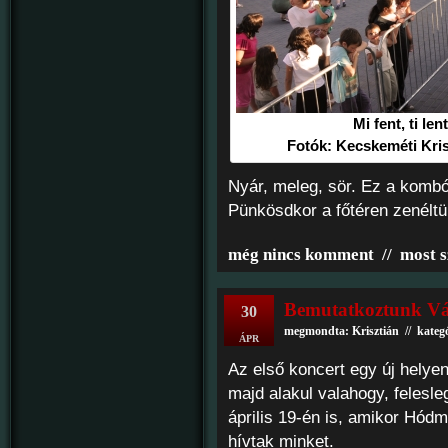
Mi fent, ti len
Fotók: Kecskeméti Kris
Nyár, meleg, sör. Ez a kombó
Pünkösdkor a főtéren zenéltün
még nincs komment
//
most s
Bemutatkoztunk Vá
30
megmondta: Krisztián // kateg
ÁPR
Az első koncert egy új helyen
majd alakul valahogy, felesle
április 19-én is, amikor Hó
hívtak minket.