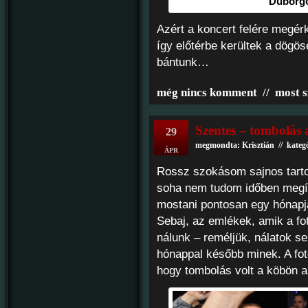
Dübörgöt
Azért a koncert felére megér
így előtérbe kerültek a dögö
bántunk…
még nincs komment
//
most s
Szentes – tombolás
29
megmondta: Krisztián // kateg
ÁPR
Rossz szokásom sajnos tarto
soha nem tudom időben megírn
mostani pontosan egy hónapj
Sebaj, az emlékek, amik a fo
nálunk – reméljük, nálatok 
hónappal később minek. A fot
hogy tombolás volt a köbön a