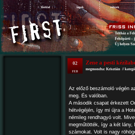
főoldal
tagok
rólunk
Teltház a Fe
Felsőpárti – 
Új helyen Sz
Zene a pesti kézilab
02
megmondta: Krisztián // kategó
FEB
Az előző beszámoló végén az
meg. És valóban.
A második csapat érkezett Or
hétvégéjén, így mi újra a Hote
némileg rendhagyó volt. Mivel
megműtötték, így a két lány, 
számokat. Volt is nagy röhög