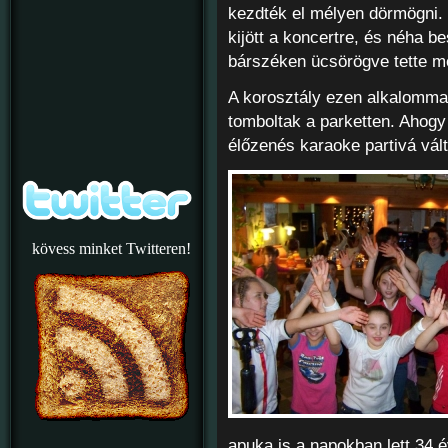
kezdték el mélyen dörmögni.
kijött a koncertre, és néha b
bárszéken ücsörögve tette me
A korosztály ezen alkalommal 
tomboltak a parketten. Ahogy
élőzenés karaoke partivá vált
kövess minket Twitteren!
apuka is a napokban lett 34