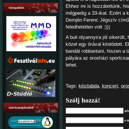
Ehhez mi is hozzátettünk, his
támogatóink
mégpedig a 33-ikat. Ezért a k
Demjén Ferenc Jégszív című 
feledhetetlen volt :)))
A buli olyannyira jól sikerült
közel egy órával kitolódott.
bandát robbantani, hiszen a 
pályára az orosházi sportcs
lehet.
Tags:
kézilabda
,
koncert
,
oro
Szólj hozzá!
tárhelyszolgáltatónk
né
e-m