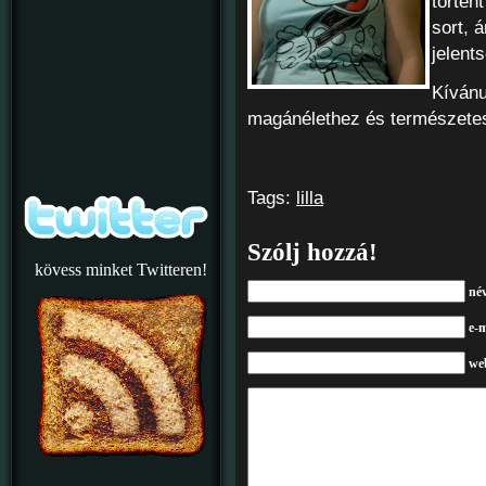
történt
sort, 
jelent
Kívánu
magánélethez és természetes
Tags:
lilla
Szólj hozzá!
kövess minket Twitteren!
né
e-m
we