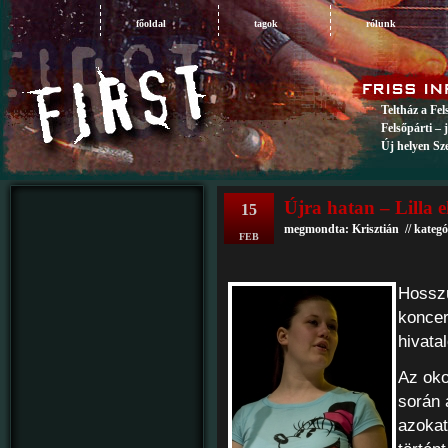
főoldal
tagok
rólunk
Teltház a Fe
Felsőpárti – 
Új helyen Sz
Újra hatan – Lilla 
15
megmondta: Krisztián // kategó
FEB
Hosszú
koncer
hivata
Az oko
során 
azokat