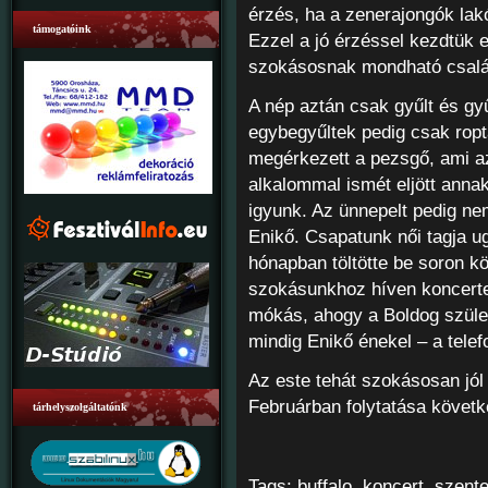
érzés, ha a zenerajongók lak
támogatóink
Ezzel a jó érzéssel kezdtük e
szokásosnak mondható család
A nép aztán csak gyűlt és gyű
egybegyűltek pedig csak roptá
megérkezett a pezsgő, ami az
alkalommal ismét eljött anna
igyunk. Az ünnepelt pedig ne
Enikő. Csapatunk női tagja 
hónapban töltötte be soron 
szokásunkhoz híven koncerten
mókás, ahogy a Boldog szül
mindig Enikő énekel – a telef
Az este tehát szokásosan jól
Februárban folytatása követk
tárhelyszolgáltatónk
Tags:
buffalo
,
koncert
,
szent