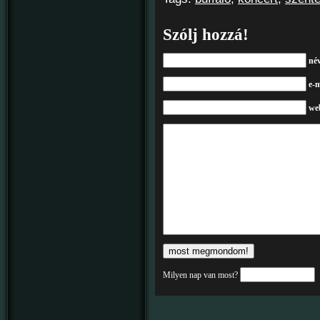
Szólj hozzá!
né
e-m
we
Milyen nap van most?