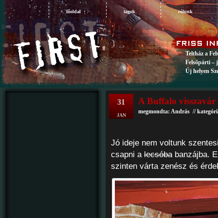
főoldal
tagok
rólunk
Teltház a Fe
Felsőpárti – 
Új helyen Sz
A Buffalo visszavár
31
megmondta: András // kategór
JAN
Jó ideje nem voltunk szentesi
csapni a
lecsóba
banzájba. Ez
szinten várta zenész és érde