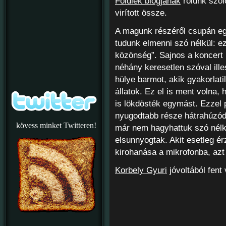
Földiek blogjának
rólunk szól
virított össze.
A magunk részéről csupán eg
tudunk elmenni szó nélkül: ez
közönség”. Sajnos a koncert 
néhány keresetlen szóval ille
hülye barmot, akik gyakorlati
állatok. Ez el is ment volna,
is lökdösték egymást. Ezzel 
nyugodtabb része hátrahúzódo
kövess minket Twitteren!
már nem hagyhattuk szó nélkü
elsunnyogtak. Akit esetleg ér
kirohanása a mikrofonba, azt
Korbely Gyuri
jóvoltából fen