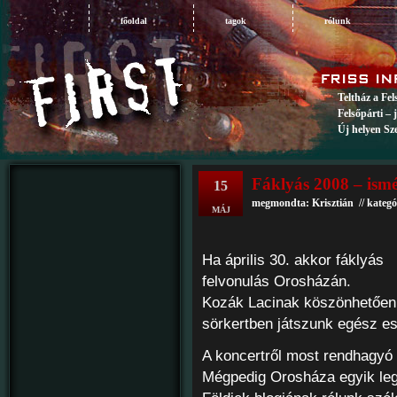
főoldal
tagok
rólunk
Teltház a Fe
Felsőpárti – 
Új helyen Sz
Fáklyás 2008 – ismé
15
megmondta: Krisztián // kategó
MÁJ
Ha április 30. akkor fáklyás
felvonulás Orosházán.
Kozák Lacinak köszönhetően 
sörkertben játszunk egész es
A koncertről most rendhagyó
Mégpedig Orosháza egyik legj