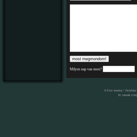
Milyen nap van most?
A First zenekar / Orosháza
Itt vannak a
be