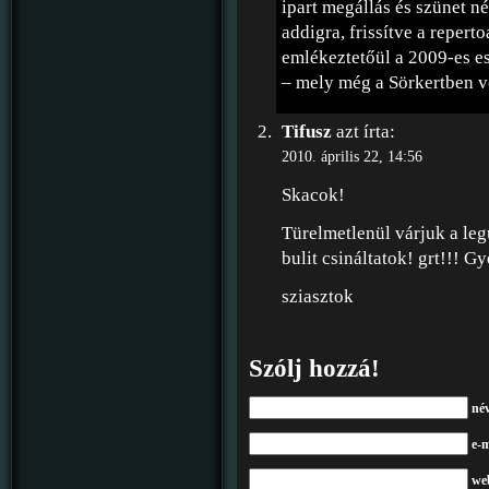
ipart megállás és szünet n
addigra, frissítve a reperto
emlékeztetőül a 2009-es e
– mely még a Sörkertben vol
Tifusz
azt írta:
2010. április 22, 14:56
Skacok!
Türelmetlenül várjuk a le
bulit csináltatok! grt!!! G
sziasztok
Szólj hozzá!
né
e-m
we