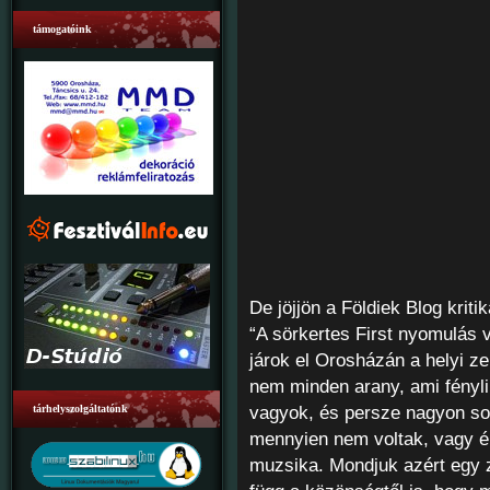
támogatóink
De jöjjön a Földiek Blog kritik
“A sörkertes First nyomulás v
járok el Orosházán a helyi ze
nem minden arany, ami fényli
tárhelyszolgáltatónk
vagyok, és persze nagyon sok
mennyien nem voltak, vagy ép
muzsika. Mondjuk azért egy 