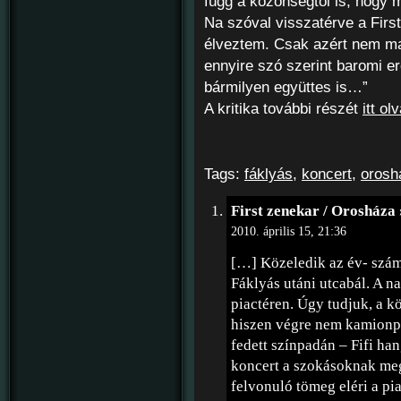
függ a közönségtől is, hogy 
Na szóval visszatérve a First
élveztem. Csak azért nem mar
ennyire szó szerint baromi er
bármilyen együttes is…”
A kritika további részét
itt ol
Tags:
fáklyás
,
koncert
,
orosh
First zenekar / Orosháza 
2010. április 15, 21:36
[…] Közeledik az év- szám
Fáklyás utáni utcabál. A n
piactéren. Úgy tudjuk, a k
hiszen végre nem kamionpl
fedett színpadán – Fifi han
koncert a szokásoknak meg
felvonuló tömeg eléri a pi