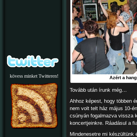
kövess minket Twitteren!
Azért a hangu
Tovább után írunk még…
Ahhoz képest, hogy többen ér
nem volt telt ház május 10-é
csúnyán fogalmazva vissza k
koncertjeinkre. Ráadásul a f
Mindenesetre mi készültünk és