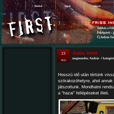
főoldal
tagok
rólunk
Teltház a Fe
Felsőpárti – 
Új helyen Sz
Anno, ismét
23
megmondta: András // kategór
MÁJ
Hosszú idő után tértünk viss
szórakozóhelyre, ahol annak 
játszottunk. Mondhatni rends
a “hazai” fellépéseket illeti.