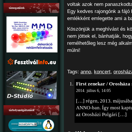
voltak azok nem panaszkodta
támogatóink
Egy kedves rajongónk a fájó 
emlékként emlegette ami a ban
Köszönjük a meghívást és kö
nem jöttek el, bánhatják, hog
remélhetőleg lesz még alkalm
múlni!
Tags:
anno
,
koncert
,
orosház
First zenekar / Orosháza 
2014. július 6, 14:05
[…] régen, 2013. májusába
ANNO-ban. Így most kaptu
tárhelyszolgáltatónk
az Orosházi Polgári […]