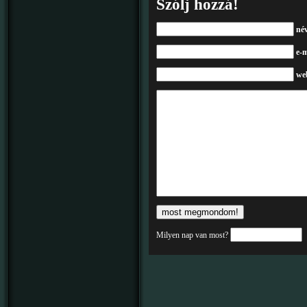
Szólj hozzá!
né
e-m
we
Milyen nap van most?