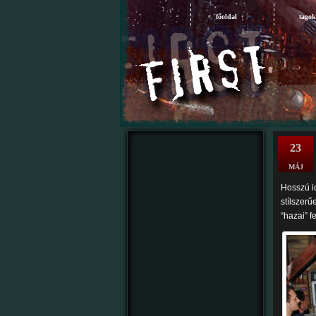
főoldal
tagok
23
MÁJ
Hosszú i
stílszerű
“hazai” fe