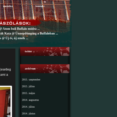
muzsika
kontakt
@ Atom buli Buffalo módra ...
ák Kata @ Ünnepdömping a Buffaloban ...
 @ Új év, új zenék ...
twitter
archívum
(esetleg
 ami a
2015. szeptember
2015. július
2015. május
2014. augusztus
2014. július
2014. június