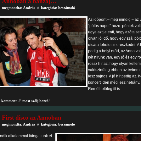
Annoban a banzáj…
megmondta: András // kategória:
beszámoló
Az időpont – még mindig – az 
“pólós napot” hozó péntek volt
ugye azt jelenti, hogy azóta se
olyan jó idő, hogy egy szál pó
utcára lehetett merészkedni. A 
pedig a helyi erőd, az Anno vol
két hírünk van, egy jó és egy ro
rossz hír az, hogy olyan kellem
valószínűleg ebben az évben
lesz sajnos. A jó hír pedig az, h
koncert idén még lesz néhány.
Remélhetőleg itt is.
s komment
//
most szólj hozzá!
First disco az Annoban
megmondta: András // kategória:
beszámoló
odik alkalommal látogattunk el