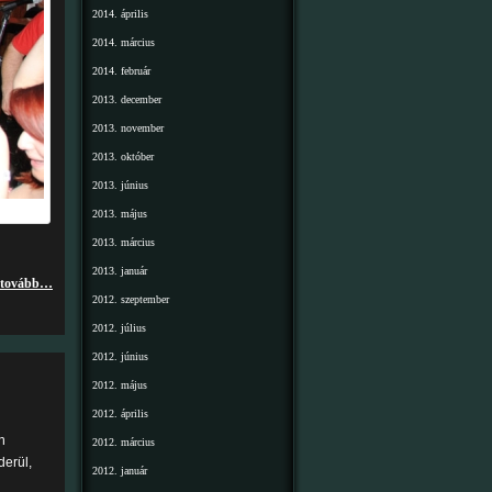
2014. április
2014. március
2014. február
2013. december
2013. november
2013. október
2013. június
2013. május
2013. március
2013. január
tovább…
2012. szeptember
2012. július
2012. június
2012. május
2012. április
n
2012. március
derül,
2012. január