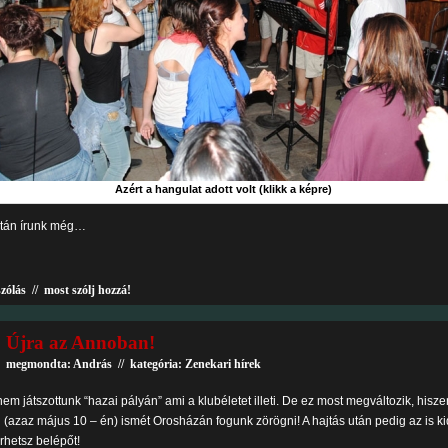
Azért a hangulat adott volt (klikk a képre)
tán írunk még…
szólás
//
most szólj hozzá!
Újra az Annoban!
megmondta: András // kategória:
Zenekari hírek
nem játszottunk “hazai pályán” ami a klubéletet illeti. De ez most megváltozik, hisze
(azaz május 10 – én) ismét Orosházán fogunk zörögni! A hajtás után pedig az is ki
rhetsz belépőt!