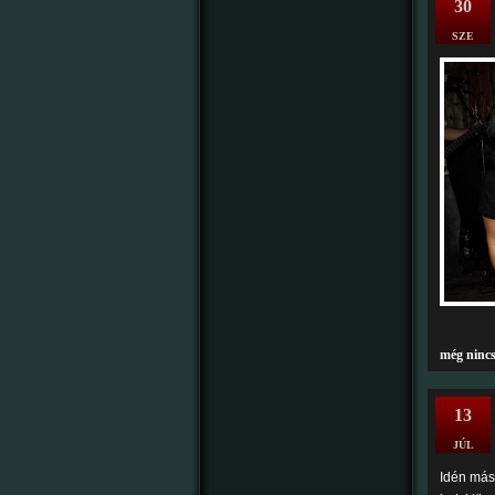
30
SZE
még ninc
13
JÚL
Idén más