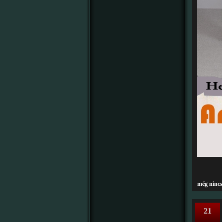
még ninc
21