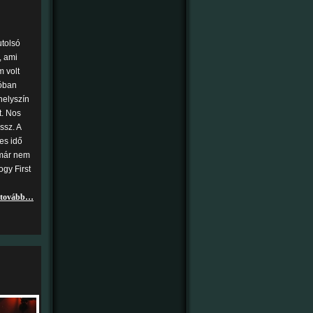
utolsó
, ami
m volt
lóban
helyszín
t. Nos
ssz. A
es idő
 már nem
ogy First
tovább…