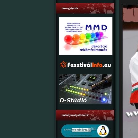
támogatóink
tárhelyszolgáltatónk