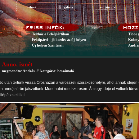
rólunk
galéria
ezt játsszuk
Teltház a Felsőpártiban
Tibor 
Felsőpárti – jó kezdés az új helyen
Koleny
Új helyen Szentesen
András
Anno, ismét
megmondta: András // kategória:
beszámoló
dő után tértünk vissza Orosházán a városszéli szórakozóhelyre, ahol annak idején 
en anno) sűrűn játszottunk. Mondhatni rendszeresen. Ám egy ideje el voltunk tűnve
llépéseket illeti.