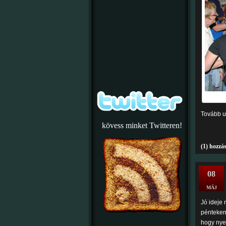
Tovább u
kövess minket Twitteren!
(1) hozzá
08
MÁJ
Jó ideje 
pénteken 
hogy nye