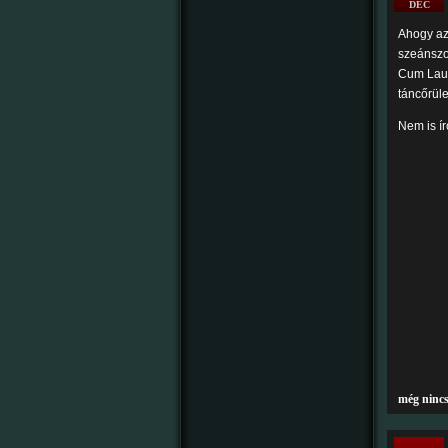
DEC
Ahogy az 
szeánszo
Cum Laude
táncőrüle
Nem is ír
még ninc