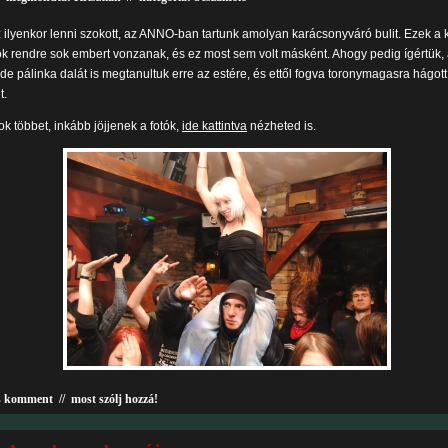
ilyenkor lenni szokott, az ANNO-ban tartunk amolyan karácsonyváró bulit. Ezek a k
k rendre sok embert vonzanak, és ez most sem volt másként. Ahogy pedig ígértük
 pálinka dalát is megtanultuk erre az estére, és ettől fogva toronymagasra hágott
t.
ok többet, inkább jöjjenek a fotók,
ide kattintva
nézheted is.
s komment
//
most szólj hozzá!