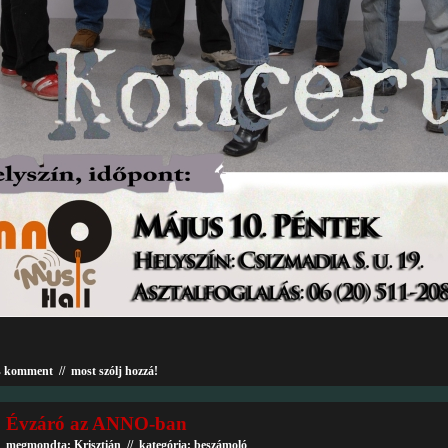
s komment
//
most szólj hozzá!
Évzáró az ANNO-ban
megmondta: Krisztián // kategória:
beszámoló