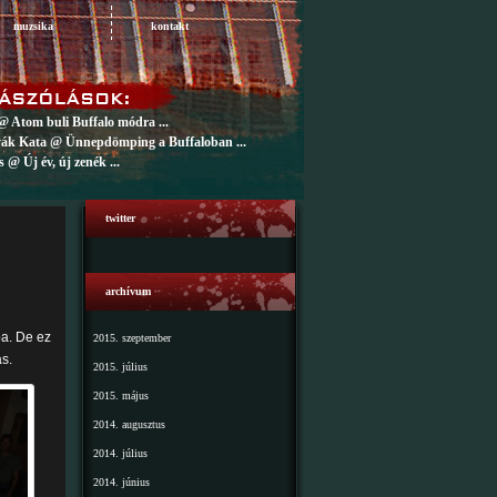
muzsika
kontakt
@ Atom buli Buffalo módra ...
ák Kata @ Ünnepdömping a Buffaloban ...
 @ Új év, új zenék ...
twitter
archívum
ba. De ez
2015. szeptember
ás.
2015. július
2015. május
2014. augusztus
2014. július
2014. június