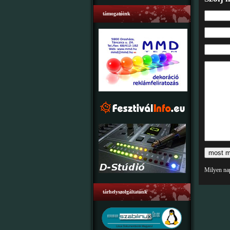
támogatóink
Milyen na
tárhelyszolgáltatónk