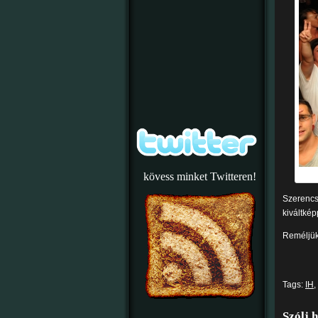
kövess minket Twitteren!
Szerencsé
kiváltkép
Reméljük
Tags:
IH
,
Szólj 