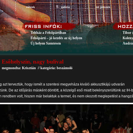
rólunk
galéria
ezt játsszuk
Teltház a Felsőpártiban
Tibor 
Felsőpárti – jó kezdés az új helyen
Koleny
Új helyen Szentesen
András
Esőhelyszín, nagy bulival
megmondta: Krisztián // kategória:
beszámoló
g azt terveztük, hogy ismét a szentesi megyeháza kiváló akkusztikájú udvarán
ünk. De az időjárás másként döntött, a közelgő eső miatt bekényszerültünk az IH-
en rendben volt, hiszen már belaktuk a termet, és nem okozott meglepetést a hangz