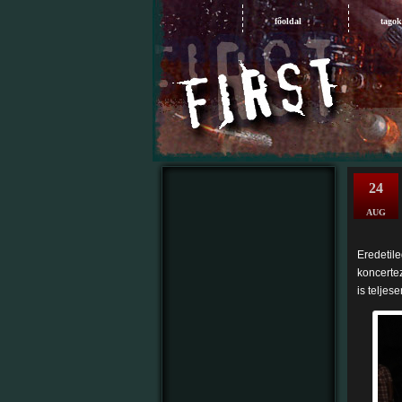
főoldal
tagok
24
AUG
Eredetile
koncertez
is teljes