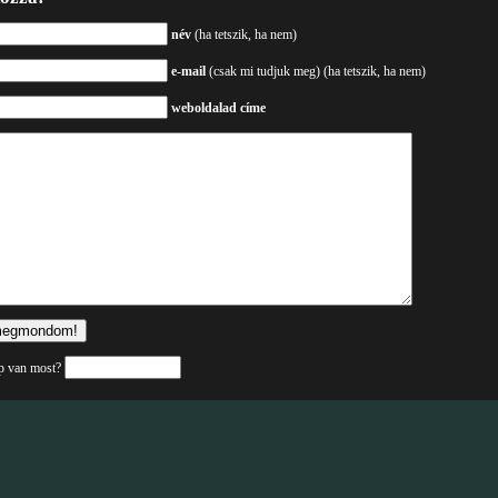
név
(ha tetszik, ha nem)
e-mail
(csak mi tudjuk meg) (ha tetszik, ha nem)
weboldalad címe
p van most?