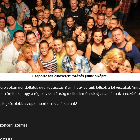
Csoportosan elkövetett fotózás (klikk a képre)
re sokan gondoltátok úgy augusztus 8-án, hogy velünk töltitek a fél éjszakát. Ann
pen örülünk, hogy a régi törzsközönség mellett ismét sok új arcot láttunk a nézőtére
, legközelebb, szeptemberben is találkozunk!
koncert
,
szentes
hozzá!